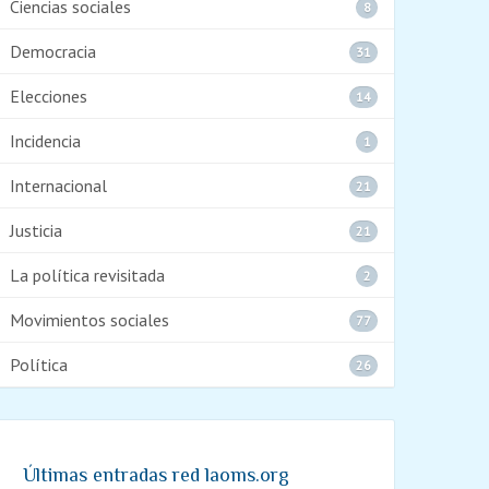
Ciencias sociales
8
Democracia
31
Elecciones
14
Incidencia
1
Internacional
21
Justicia
21
La política revisitada
2
Movimientos sociales
77
Política
26
Últimas entradas red laoms.org