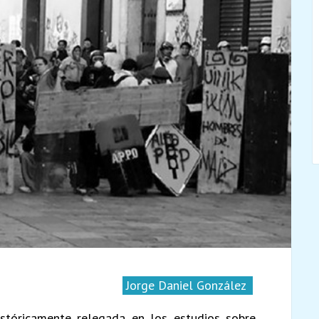
Jorge Daniel González
istóricamente relegada en los estudios sobre