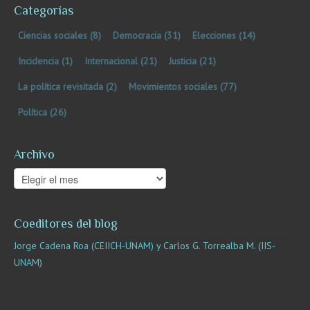
Categorías
Ciencias sociales
(8)
Democracia
(31)
Elecciones
(14)
Incidencia
(1)
Internacional
(21)
Justicia
(21)
La política revisitada
(2)
Movimientos sociales
(77)
Política
(26)
Archivo
Archivo
Coeditores del blog
Jorge Cadena Roa (CEIICH-UNAM) y Carlos G. Torrealba M. (IIS-
UNAM)