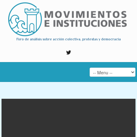
Foro de análisis sobre acción colectiva, protestas y democracia