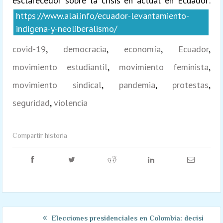
esclarecedor sobre la crisis en actual en Ecuador:
https://www.alai.info/ecuador-levantamiento-
indigena-y-neoliberalismo/
covid-19
,
democracia
,
economía
,
Ecuador
,
movimiento estudiantil
,
movimiento feminista
,
movimiento sindical
,
pandemia
,
protestas
,
seguridad
,
violencia
Compartir historia
Elecciones presidenciales en Colombia: decisión hist