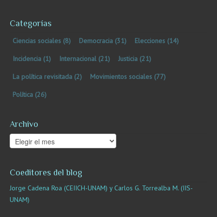
Categorías
Ciencias sociales
(8)
Democracia
(31)
Elecciones
(14)
Incidencia
(1)
Internacional
(21)
Justicia
(21)
La política revisitada
(2)
Movimientos sociales
(77)
Política
(26)
Archivo
Archivo
Coeditores del blog
Jorge Cadena Roa (CEIICH-UNAM) y Carlos G. Torrealba M. (IIS-
UNAM)