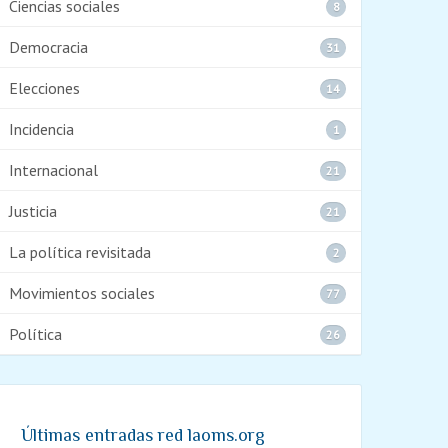
Ciencias sociales
8
Democracia
31
Elecciones
14
Incidencia
1
Internacional
21
Justicia
21
La política revisitada
2
Movimientos sociales
77
Política
26
Últimas entradas red laoms.org