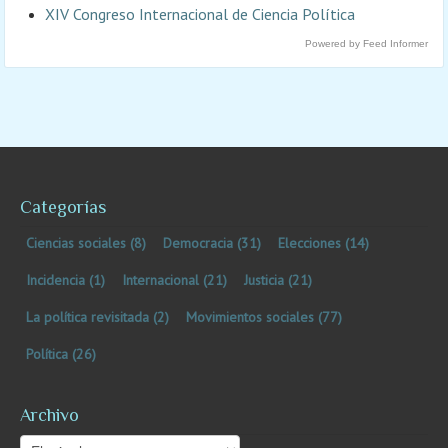
XIV Congreso Internacional de Ciencia Política
Powered by Feed Informer
Categorías
Ciencias sociales
(8)
Democracia
(31)
Elecciones
(14)
Incidencia
(1)
Internacional
(21)
Justicia
(21)
La política revisitada
(2)
Movimientos sociales
(77)
Política
(26)
Archivo
Archivo