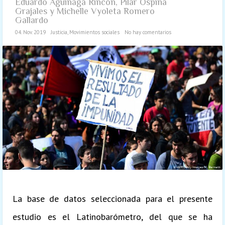
Eduardo Aguiñaga Rincón, Pilar Ospina
Grajales y Michelle Vyoleta Romero
Gallardo
04. Nov. 2019
Justicia
,
Movimientos sociales
No hay comentarios
La base de datos seleccionada para el presente
estudio es el Latinobarómetro, del que se ha