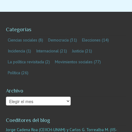
Categorías
Ciencias sociales
(8)
Democracia
(31)
Elecciones
(14)
Incidencia
(1)
Internacional
(21)
Justicia
(21)
La política revisitada
(2)
Movimientos sociales
(77)
Política
(26)
Archivo
Archivo
Coeditores del blog
Jorge Cadena Roa (CEIICH-UNAM) y Carlos G. Torrealba M. (IIS-