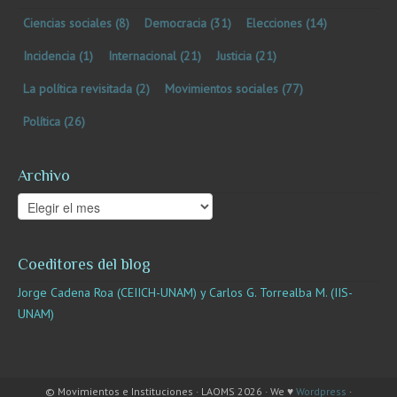
Ciencias sociales
(8)
Democracia
(31)
Elecciones
(14)
Incidencia
(1)
Internacional
(21)
Justicia
(21)
La política revisitada
(2)
Movimientos sociales
(77)
Política
(26)
Archivo
Archivo
Coeditores del blog
Jorge Cadena Roa (CEIICH-UNAM) y Carlos G. Torrealba M. (IIS-
UNAM)
© Movimientos e Instituciones · LAOMS 2026 · We ♥
Wordpress
·