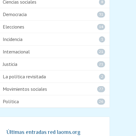
Ciencias sociales
8
Democracia
31
Elecciones
14
Incidencia
1
Internacional
21
Justicia
21
La política revisitada
2
Movimientos sociales
77
Política
26
Últimas entradas red laoms.org