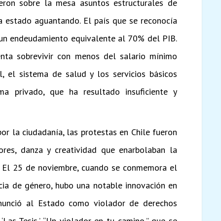
ieron sobre la mesa asuntos estructurales de
ía estado aguantando. El país que se reconocía
 un endeudamiento equivalente al 70% del PIB.
nta sobrevivir con menos del salario mínimo
, el sistema de salud y los servicios básicos
a privado, que ha resultado insuficiente y
or la ciudadanía, las protestas en Chile fueron
ores, danza y creatividad que enarbolaban la
” El 25 de noviembre, cuando se conmemora el
ncia de género, hubo una notable innovación en
enunció al Estado como violador de derechos
Las Tesis,’ “Un violador en tu camino,” que se