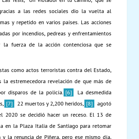
racias a las redes sociales dio la vuelta al
as y repetido en varios países. Las acciones
das por incendios, pedreas y enfrentamientos
r la fuerza de la acción contenciosa que se
estas como actos terroristas contra del Estado,
as la estremecedora revelación de que más de
r disparos de la policía.
[6]
La desmedida
s,
[7]
22 muertos y 2,200 heridos,
[8]
agotó
el 2020 se decidió hacer un receso. El 13 de
ta en la Plaza Italia de Santiago para retomar
 y la renuncia de Piñera, pero ese mismo día,