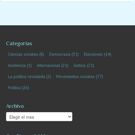
Categorías
Ciencias sociales
(8)
Democracia
(31)
Elecciones
(14)
Incidencia
(1)
Internacional
(21)
Justicia
(21)
La política revisitada
(2)
Movimientos sociales
(77)
Política
(26)
Archivo
Archivo