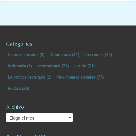
Categorías
Ciencias sociales
(8)
Democracia
(31)
Elecciones
(14)
Incidencia
(1)
Internacional
(21)
Justicia
(21)
La política revisitada
(2)
Movimientos sociales
(77)
Política
(26)
Archivo
Archivo