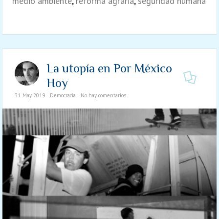
medio ambiente
,
reforma agraria
,
seguridad humana
La utopía en Por México
Hoy
31. May. 2019
Democracia
No hay comentarios