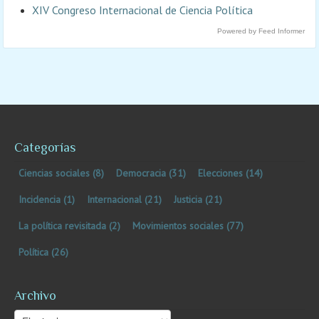
XIV Congreso Internacional de Ciencia Política
Powered by Feed Informer
Categorías
Ciencias sociales
(8)
Democracia
(31)
Elecciones
(14)
Incidencia
(1)
Internacional
(21)
Justicia
(21)
La política revisitada
(2)
Movimientos sociales
(77)
Política
(26)
Archivo
Archivo