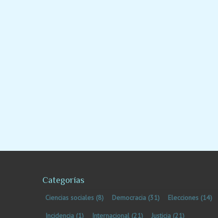
Categorías
Ciencias sociales
(8)
Democracia
(31)
Elecciones
(14)
Incidencia
(1)
Internacional
(21)
Justicia
(21)