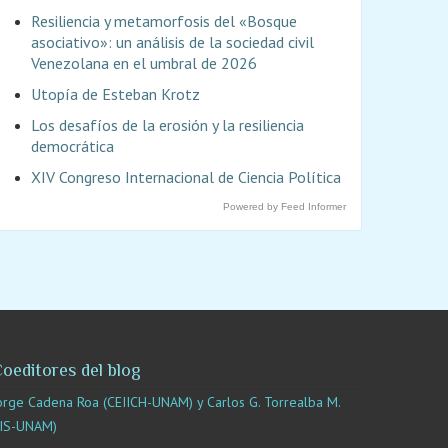
Resiliencia y metamorfosis del «Bosque
asociativo»: un análisis de la sociedad civil
Venezolana en el umbral de 2026
Utopía de Esteban Krotz
Los desafíos de la erosión y la resiliencia
democrática
XIV Congreso Internacional de Ciencia Política
Powered by Feed Informer
oeditores del blog
orge Cadena Roa (CEIICH-UNAM) y Carlos G. Torrealba M.
IIS-UNAM)