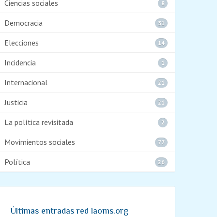
Ciencias sociales
8
Democracia
31
Elecciones
14
Incidencia
1
Internacional
21
Justicia
21
La política revisitada
2
Movimientos sociales
77
Política
26
Últimas entradas red laoms.org