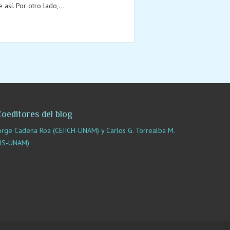
así. Por otro lado,...
oeditores del blog
orge Cadena Roa (CEIICH-UNAM) y Carlos G. Torrealba M.
IIS-UNAM)