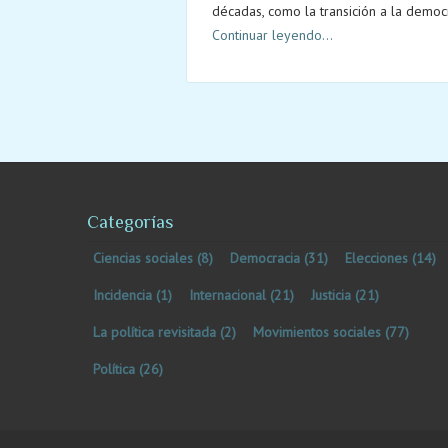
décadas, como la transición a la democr
Continuar leyendo...
Categorías
Ciencias sociales
(8)
Democracia
(31)
Elecciones
(14)
Incidencia
(1)
Internacional
(21)
Justicia
(21)
La política revisitada
(2)
Movimientos sociales
(77)
Política
(26)