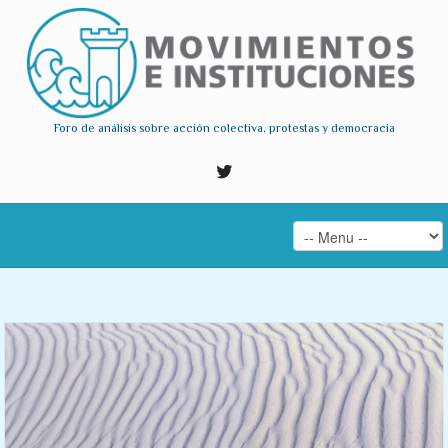
Foro de análisis sobre acción colectiva, protestas y democracia