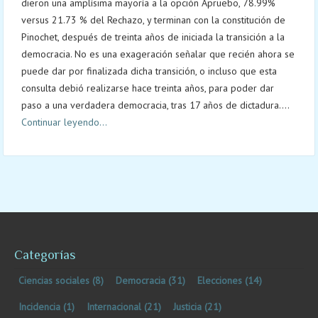
dieron una amplísima mayoría a la opción Apruebo, 78.99%
versus 21.73 % del Rechazo, y terminan con la constitución de
Pinochet, después de treinta años de iniciada la transición a la
democracia. No es una exageración señalar que recién ahora se
puede dar por finalizada dicha transición, o incluso que esta
consulta debió realizarse hace treinta años, para poder dar
paso a una verdadera democracia, tras 17 años de dictadura....
Continuar leyendo...
Categorías
Ciencias sociales
(8)
Democracia
(31)
Elecciones
(14)
Incidencia
(1)
Internacional
(21)
Justicia
(21)