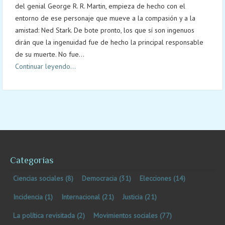
del genial George R. R. Martin, empieza de hecho con el
entorno de ese personaje que mueve a la compasión y a la
amistad: Ned Stark. De bote pronto, los que sí son ingenuos
dirán que la ingenuidad fue de hecho la principal responsable
de su muerte. No fue...
Continuar leyendo...
Categorías
Ciencias sociales
(8)
Democracia
(31)
Elecciones
(14)
Incidencia
(1)
Internacional
(21)
Justicia
(21)
La política revisitada
(2)
Movimientos sociales
(77)