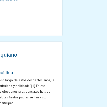
ico
zquiano
olítico
lo largo de estos doscientos años, la
ticulada y politizada.”[1] En ese
as elecciones presidenciales ha sido
 las fiestas patrias se han visto
rticipar...