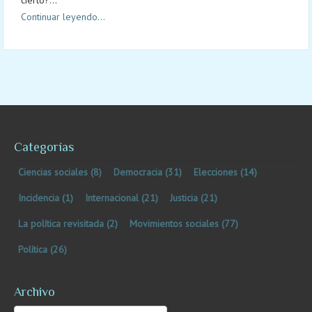
cierto?...
Continuar leyendo...
Categorías
Ciencias sociales
(8)
Democracia
(31)
Elecciones
(14)
Incidencia
(1)
Internacional
(21)
Justicia
(21)
La política revisitada
(2)
Movimientos sociales
(77)
Política
(26)
Archivo